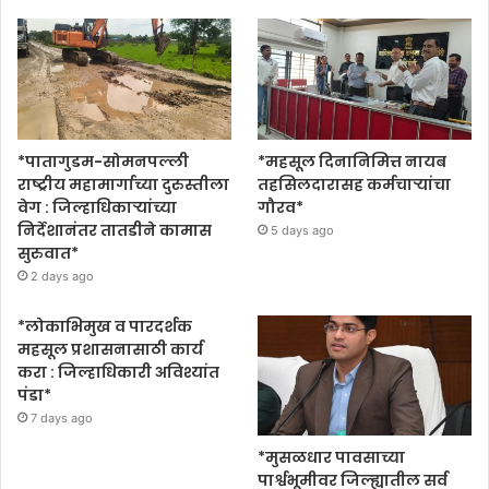
*पातागुडम-सोमनपल्ली
*महसूल दिनानिमित्त नायब
राष्ट्रीय महामार्गाच्या दुरुस्तीला
तहसिलदारासह कर्मचाऱ्यांचा
वेग : जिल्हाधिकाऱ्यांच्या
गौरव*
निर्देशानंतर तातडीने कामास
5 days ago
सुरुवात*
2 days ago
*लोकाभिमुख व पारदर्शक
महसूल प्रशासनासाठी कार्य
करा : जिल्हाधिकारी अविश्यांत
पंडा*
7 days ago
*मुसळधार पावसाच्या
पार्श्वभूमीवर जिल्ह्यातील सर्व