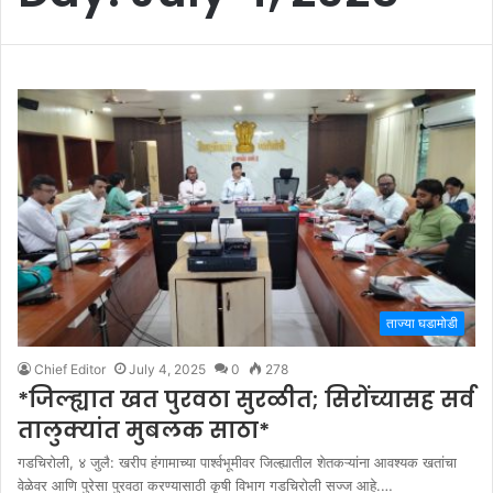
ताज्या घडामोडी
Chief Editor
July 4, 2025
0
278
*जिल्ह्यात खत पुरवठा सुरळीत; सिरोंच्यासह सर्व
तालुक्यांत मुबलक साठा*
गडचिरोली, ४ जुलै: खरीप हंगामाच्या पार्श्वभूमीवर जिल्ह्यातील शेतकऱ्यांना आवश्यक खतांचा
वेळेवर आणि पुरेसा पुरवठा करण्यासाठी कृषी विभाग गडचिरोली सज्ज आहे.…