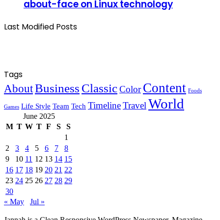
about-face on Linux technology
Last Modified Posts
Tags
Content
Business
Classic
About
Color
Foods
World
Timeline
Travel
Life Style
Team
Tech
Games
June 2025
M
T
W
T
F
S
S
1
2
3
4
5
6
7
8
9
10
11
12
13
14
15
16
17
18
19
20
21
22
23
24
25
26
27
28
29
30
« May
Jul »
Jannah is a Clean Responsive WordPress Newspaper, Magazine,