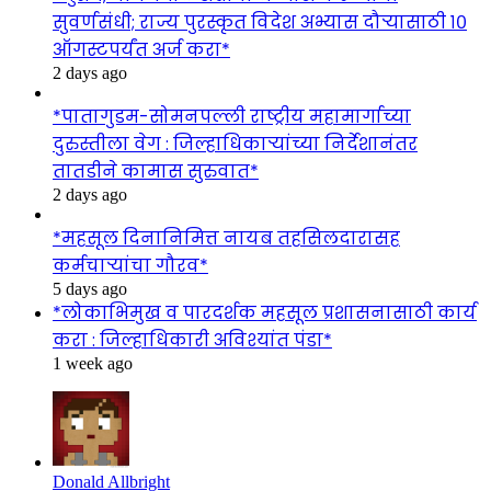
सुवर्णसंधी; राज्य पुरस्कृत विदेश अभ्यास दौऱ्यासाठी १०
ऑगस्टपर्यंत अर्ज करा*
2 days ago
*पातागुडम-सोमनपल्ली राष्ट्रीय महामार्गाच्या
दुरुस्तीला वेग : जिल्हाधिकाऱ्यांच्या निर्देशानंतर
तातडीने कामास सुरुवात*
2 days ago
*महसूल दिनानिमित्त नायब तहसिलदारासह
कर्मचाऱ्यांचा गौरव*
5 days ago
*लोकाभिमुख व पारदर्शक महसूल प्रशासनासाठी कार्य
करा : जिल्हाधिकारी अविश्यांत पंडा*
1 week ago
Donald Allbright