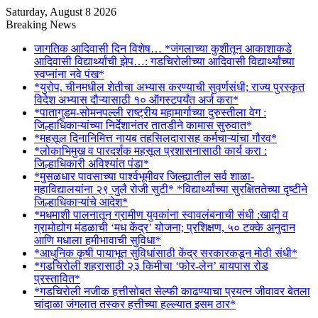
Saturday, August 8 2026
Breaking News
जागतिक आदिवासी दिन विशेष… *जंगलाच्या कुशीतून आकाशाकडे
आदिवासी विद्यार्थ्यांची झेप…: गडचिरोलीच्या आदिवासी विद्यार्थ्यांच्या
स्वप्नांना नवे पंख*
*युरोप, चीनमधील शेतीचा अभ्यास करण्याची सुवर्णसंधी; राज्य पुरस्कृत
विदेश अभ्यास दौऱ्यासाठी १० ऑगस्टपर्यंत अर्ज करा*
*पातागुडम-सोमनपल्ली राष्ट्रीय महामार्गाच्या दुरुस्तीला वेग :
जिल्हाधिकाऱ्यांच्या निर्देशानंतर तातडीने कामास सुरुवात*
*महसूल दिनानिमित्त नायब तहसिलदारासह कर्मचाऱ्यांचा गौरव*
*लोकाभिमुख व पारदर्शक महसूल प्रशासनासाठी कार्य करा :
जिल्हाधिकारी अविश्यांत पंडा*
*मुसळधार पावसाच्या पार्श्वभूमीवर जिल्ह्यातील सर्व शाळा-
महाविद्यालयांना २९ जुलै रोजी सुटी* *विद्यार्थ्यांच्या सुरक्षिततेच्या दृष्टीने
जिल्हाधिकाऱ्यांचे आदेश*
*मधमाशी पालनातून ग्रामीण युवकांना स्वावलंबनाची संधी :खादी व
ग्रामोद्योग मंडळाची ‘मध केंद्र’ योजना; प्रशिक्षण, ५० टक्के अनुदान
आणि मधाला हमीभावाची सुविधा*
*आधुनिक कृषी पायाभूत सुविधांसाठी केंद्र सरकारकडून मोठी संधी*
*गडचिरोली शहरासाठी २३ किमीचा ‘फोर-लेन’ बायपास रोड
प्रस्तावित*
*गडचिरोली नजीक हत्तीसोबत सेल्फी काढण्याचा प्रयत्न जीवावर बेतला
चांदाळा जंगलात तस्कर हत्तीच्या हल्ल्यात इसम ठार*