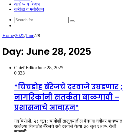
आरोग्य व शिक्षण
क्रीडा व मनोरंजन
Search
Random
for
Article
Home
/
2025
/
June
/
28
Day:
June 28, 2025
Chief Editor
June 28, 2025
0
333
*चिचडोह बॅरेजचे दरवाजे उघडणार ;
नागरिकांनी सतर्कता बाळगावी –
प्रशासनाचे आवाहन*
गडचिरोली, २८ जून : चामोर्शी तालुक्यातील वैनगंगा नदीवर बांधण्यात
आलेल्या चिचडोह बॅरेजचे सर्व दरवाजे येत्या ३० जून २०२५ रोजी
सकाळी…