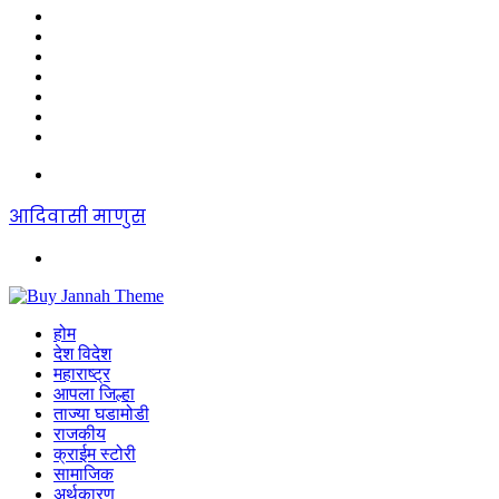
Sidebar
Random
Article
Log
In
Instagram
YouTube
Twitter
Facebook
Menu
आदिवासी माणुस
Search
for
होम
देश विदेश
महाराष्ट्र
आपला जिल्हा
ताज्या घडामोडी
राजकीय
क्राईम स्टोरी
सामाजिक
अर्थकारण