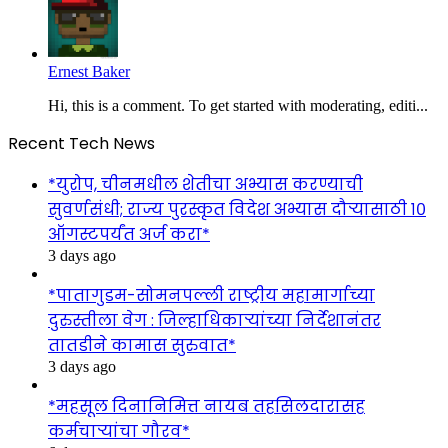
Ernest Baker
Hi, this is a comment. To get started with moderating, editi...
Recent Tech News
*युरोप, चीनमधील शेतीचा अभ्यास करण्याची
सुवर्णसंधी; राज्य पुरस्कृत विदेश अभ्यास दौऱ्यासाठी १०
ऑगस्टपर्यंत अर्ज करा*
3 days ago
*पातागुडम-सोमनपल्ली राष्ट्रीय महामार्गाच्या
दुरुस्तीला वेग : जिल्हाधिकाऱ्यांच्या निर्देशानंतर
तातडीने कामास सुरुवात*
3 days ago
*महसूल दिनानिमित्त नायब तहसिलदारासह
कर्मचाऱ्यांचा गौरव*