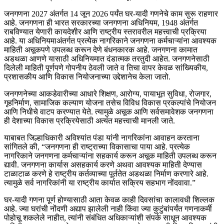
जनगणना 2027 अंतर्गत 14 जून 2026 पर्यंत घर-यादी गणनेचे काम सुरू राहणार
आहे. जनगणना ही भारत सरकारच्या जनगणना अधिनियम, 1948 अंतर्गत
राबविण्यात येणारी कायदेशीर आणि राष्ट्रीय स्तरावरील महत्त्वाची प्रक्रिया
आहे. या अधिनियमाअंतर्गत प्रत्येक नागरिकाने जनगणना कर्मचाऱ्यांना आवश्यक
माहिती अचूकपणे उपलब्ध करून देणे बंधनकारक आहे. जनगणना कामात
अडथळा आणणे यासाठी अधिनियमात दंडात्मक तरतुदी आहेत. जनगणनेसाठी
दिलेली माहिती पूर्णपणे गोपनीय ठेवली जाते व तिचा वापर केवळ सांख्यिकीय,
प्रशासकीय आणि विकास नियोजनाच्या उद्देशानेच केला जातो.
जनगणनेच्या आकडेवारीच्या आधारे शिक्षण, आरोग्य, पायाभूत सुविधा, रोजगार,
गृहनिर्माण, सामाजिक कल्याण योजना तसेच विविध विकास प्रकल्पांचे नियोजन
आणि निधीचे वाटप करण्यात येते. त्यामुळे अचूक आणि सर्वसमावेशक जनगणना
ही देशाच्या विकास प्रक्रियेसाठी अत्यंत महत्त्वाची मानली जाते.
याबाबत जिल्हाधिकारी अविश्यांत पंडा यांनी नागरिकांना आवाहन करताना
सांगितले की, “जनगणना ही राष्ट्राच्या विकासाचा पाया आहे. प्रत्येक
नागरिकाने जनगणना कर्मचाऱ्यांना सहकार्य करून अचूक माहिती उपलब्ध करून
द्यावी. जनगणना कार्यास असहकार्य करणे अथवा आवश्यक माहिती देण्यास
टाळाटाळ करणे हे राष्ट्रीय कर्तव्याच्या पूर्ततेत अडथळा निर्माण करणारे आहे.
त्यामुळे सर्व नागरिकांनी या राष्ट्रीय कार्यात सक्रिय सहभाग नोंदवावा.”
घर-यादी गणना पूर्ण होण्यासाठी आता केवळ काही दिवसांचा कालावधी शिल्लक
आहे. ज्या घरांची नोंदणी अद्याप झालेली नाही किंवा ज्या कुटुंबांपर्यंत गणनाकर्मी
पोहोचू शकलेले नाहीत, त्यांनी संबंधित अधिकाऱ्यांशी संपर्क साधून आवश्यक