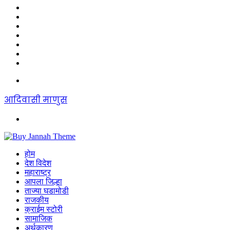
Sidebar
Random
Article
Log
In
Instagram
YouTube
Twitter
Facebook
Menu
आदिवासी माणुस
Search
for
होम
देश विदेश
महाराष्ट्र
आपला जिल्हा
ताज्या घडामोडी
राजकीय
क्राईम स्टोरी
सामाजिक
अर्थकारण