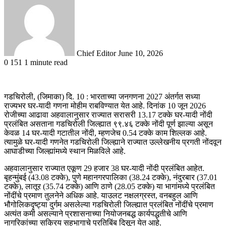
email
Chief Editor
June 10, 2026
0
151
1 minute read
गडचिरोली, (जिमाका) दि. 10 : भारताच्या जनगणना 2027 अंतर्गत सध्या
राज्यभर घर-यादी गणना मोहीम राबविण्यात येत आहे. दिनांक 10 जून 2026
रोजीच्या आढावा अहवालानुसार राज्यात सरासरी 13.17 टक्के घर-यादी नोंदी
प्रलंबित असताना गडचिरोली जिल्ह्यात ९९.४६ टक्के नोंदी पूर्ण झाल्या असून
केवळ 14 घर-यादी गटातील नोंदी, म्हणजेच 0.54 टक्के काम शिल्लक आहे.
त्यामुळे घर-यादी गणनेत गडचिरोली जिल्ह्याने राज्यात उल्लेखनीय प्रगती नोंदवून
आघाडीच्या जिल्ह्यांमध्ये स्थान मिळविले आहे.
अहवालानुसार राज्यात एकूण 29 हजार 38 घर-यादी नोंदी प्रलंबित आहेत.
बृहन्मुंबई (43.08 टक्के), पुणे महानगरपालिका (38.24 टक्के), नंदुरबार (37.01
टक्के), लातूर (35.74 टक्के) आणि ठाणे (28.05 टक्के) या भागांमध्ये प्रलंबित
नोंदींचे प्रमाण तुलनेने अधिक आहे. याउलट नक्षलग्रस्त, वनबहुल आणि
भौगोलिकदृष्ट्या दुर्गम असलेल्या गडचिरोली जिल्ह्यात प्रलंबित नोंदींचे प्रमाण
अत्यंत कमी असल्याने प्रशासनाच्या नियोजनबद्ध कार्यपद्धतीचे आणि
नागरिकांच्या सक्रिय सहभागाचे प्रतिबिंब दिसून येत आहे.