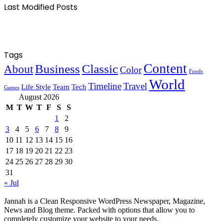
Last Modified Posts
Tags
Content
Business
Classic
About
Color
Foods
World
Timeline
Travel
Life Style
Team
Tech
Games
August 2026
M
T
W
T
F
S
S
1
2
3
4
5
6
7
8
9
10
11
12
13
14
15
16
17
18
19
20
21
22
23
24
25
26
27
28
29
30
31
« Jul
Jannah is a Clean Responsive WordPress Newspaper, Magazine,
News and Blog theme. Packed with options that allow you to
completely customize your website to your needs.