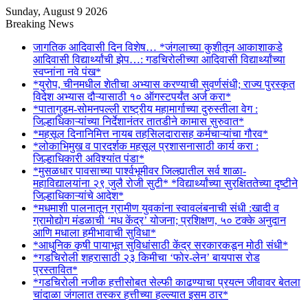
Sunday, August 9 2026
Breaking News
जागतिक आदिवासी दिन विशेष… *जंगलाच्या कुशीतून आकाशाकडे
आदिवासी विद्यार्थ्यांची झेप…: गडचिरोलीच्या आदिवासी विद्यार्थ्यांच्या
स्वप्नांना नवे पंख*
*युरोप, चीनमधील शेतीचा अभ्यास करण्याची सुवर्णसंधी; राज्य पुरस्कृत
विदेश अभ्यास दौऱ्यासाठी १० ऑगस्टपर्यंत अर्ज करा*
*पातागुडम-सोमनपल्ली राष्ट्रीय महामार्गाच्या दुरुस्तीला वेग :
जिल्हाधिकाऱ्यांच्या निर्देशानंतर तातडीने कामास सुरुवात*
*महसूल दिनानिमित्त नायब तहसिलदारासह कर्मचाऱ्यांचा गौरव*
*लोकाभिमुख व पारदर्शक महसूल प्रशासनासाठी कार्य करा :
जिल्हाधिकारी अविश्यांत पंडा*
*मुसळधार पावसाच्या पार्श्वभूमीवर जिल्ह्यातील सर्व शाळा-
महाविद्यालयांना २९ जुलै रोजी सुटी* *विद्यार्थ्यांच्या सुरक्षिततेच्या दृष्टीने
जिल्हाधिकाऱ्यांचे आदेश*
*मधमाशी पालनातून ग्रामीण युवकांना स्वावलंबनाची संधी :खादी व
ग्रामोद्योग मंडळाची ‘मध केंद्र’ योजना; प्रशिक्षण, ५० टक्के अनुदान
आणि मधाला हमीभावाची सुविधा*
*आधुनिक कृषी पायाभूत सुविधांसाठी केंद्र सरकारकडून मोठी संधी*
*गडचिरोली शहरासाठी २३ किमीचा ‘फोर-लेन’ बायपास रोड
प्रस्तावित*
*गडचिरोली नजीक हत्तीसोबत सेल्फी काढण्याचा प्रयत्न जीवावर बेतला
चांदाळा जंगलात तस्कर हत्तीच्या हल्ल्यात इसम ठार*