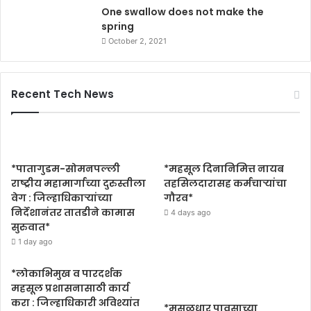
One swallow does not make the
spring
October 2, 2021
Recent Tech News
*पातागुडम-सोमनपल्ली
*महसूल दिनानिमित्त नायब
राष्ट्रीय महामार्गाच्या दुरुस्तीला
तहसिलदारासह कर्मचाऱ्यांचा
वेग : जिल्हाधिकाऱ्यांच्या
गौरव*
निर्देशानंतर तातडीने कामास
4 days ago
सुरुवात*
1 day ago
*लोकाभिमुख व पारदर्शक
महसूल प्रशासनासाठी कार्य
करा : जिल्हाधिकारी अविश्यांत
*मुसळधार पावसाच्या