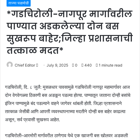
ताज्या घडामोडी
*गडचिरोली-नागपूर मार्गावरील
पाण्यात अडकलेल्या दोन बस
सुखरूप बाहेर;जिल्हा प्रशासनाची
तत्काळ मदत*
Send
Chief Editor
July 9, 2025
0
440
1 minute read
an
email
गडचिरोली, दि. ८ जुलै: मुसळधार पावसामुळे गडचिरोली नागपूर महामार्गावर आज
दोन वेगवेगळ्या ठिकाणी बस अडकून पडल्या होत्या. पाण्यातून जाताना दोन्ही बसांचे
इंजिन पाण्यामुळे बंद पडल्याने वाहने जागेवर थांबली होती. जिल्हा प्रशासनाने
तात्काळ जेसीबी आणि आपत्ती व्यवस्थापनाच्या मदतीने दोन्ही बस बाहेर काढल्या
असून, सर्व प्रवासी सुखरूप आहेत.
गडचिरोली–आरमोरी मार्गावरील ठाणेगाव येथे एक खाजगी बस खोलवर अडकली