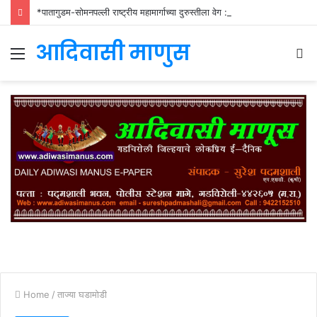
*पातागुडम-सोमनपल्ली राष्ट्रीय महामार्गाच्या दुरुस्तीला वेग : जिल्हाधिकाऱ्यांच्या निर्देशानंतर तातडीने कामास सुरुवात*
आदिवासी माणुस
Menu
S
fo
Home
/
ताज्या घडामोडी