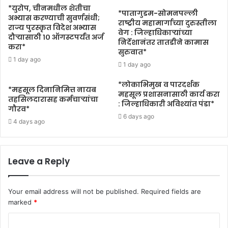
*युरोप, चीनमधील शेतीचा
*पातागुडम-सोमनपल्ली
अभ्यास करण्याची सुवर्णसंधी;
राष्ट्रीय महामार्गाच्या दुरुस्तीला
राज्य पुरस्कृत विदेश अभ्यास
वेग : जिल्हाधिकाऱ्यांच्या
दौऱ्यासाठी १० ऑगस्टपर्यंत अर्ज
निर्देशानंतर तातडीने कामास
करा*
सुरुवात*
1 day ago
1 day ago
*लोकाभिमुख व पारदर्शक
*महसूल दिनानिमित्त नायब
महसूल प्रशासनासाठी कार्य करा
तहसिलदारासह कर्मचाऱ्यांचा
: जिल्हाधिकारी अविश्यांत पंडा*
गौरव*
6 days ago
4 days ago
Leave a Reply
Your email address will not be published.
Required fields are
marked
*
C