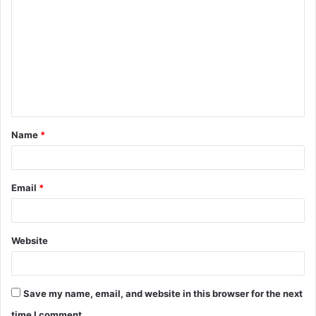
o
m
m
e
n
t
Name
*
*
Email
*
Website
Save my name, email, and website in this browser for the next
time I comment.