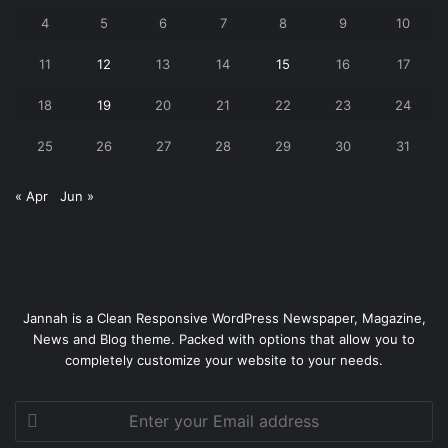
4
5
6
7
8
9
10
11
12
13
14
15
16
17
18
19
20
21
22
23
24
25
26
27
28
29
30
31
« Apr
Jun »
Jannah is a Clean Responsive WordPress Newspaper, Magazine,
News and Blog theme. Packed with options that allow you to
completely customize your website to your needs.
Enter
your