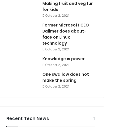
Making fruit and veg fun
for kids
October 2, 2021
Former Microsoft CEO
Ballmer does about-
face on Linux
technology
October 2, 2021
Knowledge is power
October 2, 2021
One swallow does not
make the spring
October 2, 2021
Recent Tech News