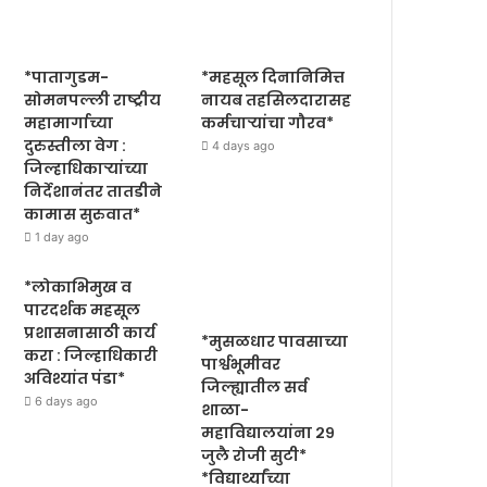
*पातागुडम-
*महसूल दिनानिमित्त
सोमनपल्ली राष्ट्रीय
नायब तहसिलदारासह
महामार्गाच्या
कर्मचाऱ्यांचा गौरव*
दुरुस्तीला वेग :
4 days ago
जिल्हाधिकाऱ्यांच्या
निर्देशानंतर तातडीने
कामास सुरुवात*
1 day ago
*लोकाभिमुख व
पारदर्शक महसूल
प्रशासनासाठी कार्य
*मुसळधार पावसाच्या
करा : जिल्हाधिकारी
पार्श्वभूमीवर
अविश्यांत पंडा*
जिल्ह्यातील सर्व
6 days ago
शाळा-
महाविद्यालयांना २९
जुलै रोजी सुटी*
*विद्यार्थ्यांच्या