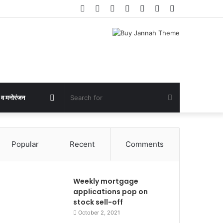
Facebook
Twitter
YouTube
Instagram
Log
Random
Sidebar
In
Article
Random
Search
 व मनोरंजन
Article
for
Popular
Recent
Comments
Weekly mortgage
applications pop on
stock sell-off
October 2, 2021