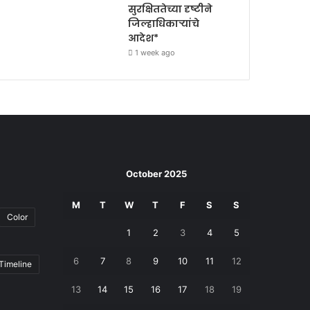
सुरक्षिततेच्या दृष्टीने
जिल्हाधिकाऱ्यांचे
आदेश*
1 week ago
October 2025
M
T
W
T
F
S
S
Color
1
2
3
4
5
6
7
8
9
10
11
12
Timeline
13
14
15
16
17
18
19