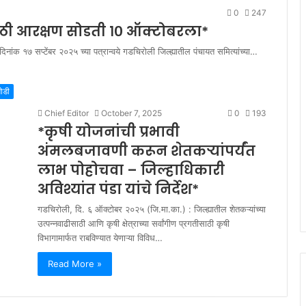
0
247
ाठी आरक्षण सोडती १० ऑक्टोबरला*
िनांक १७ सप्टेंबर २०२५ च्या पत्रान्वये गडचिरोली जिल्ह्यातील पंचायत समित्यांच्या…
मोडी
Chief Editor
October 7, 2025
0
193
*कृषी योजनांची प्रभावी
अंमलबजावणी करून शेतकऱ्यांपर्यंत
लाभ पोहोचवा – जिल्हाधिकारी
अविश्यांत पंडा यांचे निर्देश*
गडचिरोली, दि. ६ ऑक्टोबर २०२५ (जि.मा.का.) : जिल्ह्यातील शेतकऱ्यांच्या
उत्पन्नवाढीसाठी आणि कृषी क्षेत्राच्या सर्वांगीण प्रगतीसाठी कृषी
विभागामार्फत राबविण्यात येणाऱ्या विविध…
Read More »